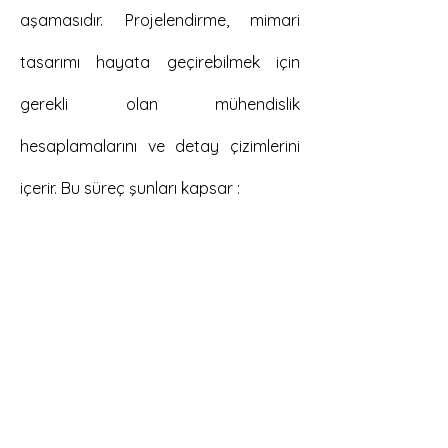
aşamasıdır. Projelendirme, mimari
tasarımı hayata geçirebilmek için
gerekli olan mühendislik
hesaplamalarını ve detay çizimlerini
içerir. Bu süreç şunları kapsar :
Uygulama Projeleri
Tasarımın tüm detaylarının
çizimlere aktarıldığı aşamadır. Kat
planları, kesitler, cephe
görünümleri gibi detaylı çizimler
yapılır. Ayrıca elektrik, su, ısıtma ve