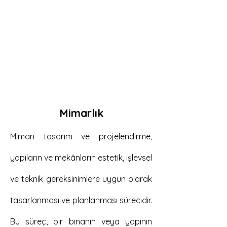
HKS
MİMARLIK
MÜHENDİSİK | İNŞAAT
Mimarlık
Mimari tasarım ve projelendirme,
yapıların ve mekânların estetik, işlevsel
ve teknik gereksinimlere uygun olarak
tasarlanması ve planlanması sürecidir.
Bu süreç, bir binanın veya yapının