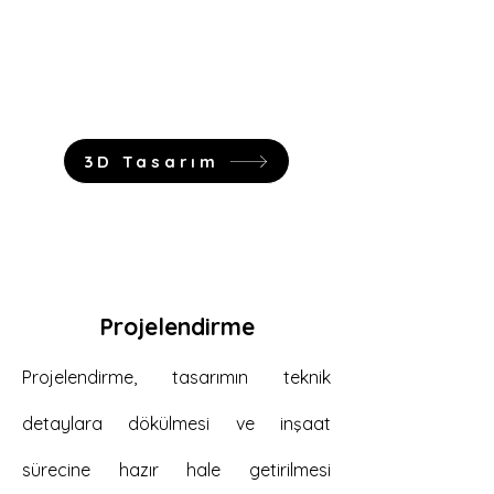
sunulmasıdır. Bu hizmet, müşterilere
projelerini daha iyi anlamaları ve
tasarım sürecine aktif katılmaları
için görsel bir rehber sunar.
3D Tasarım
Projelendirme
Projelendirme, tasarımın teknik
detaylara dökülmesi ve inşaat
sürecine hazır hale getirilmesi