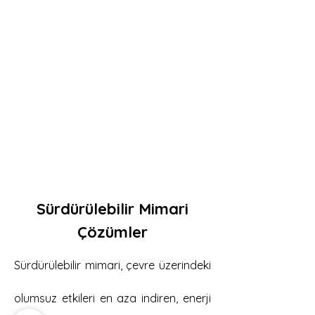
Ruhsat Projeleri
Yapının inşa edilebilmesi için
gerekli yasal izinlerin alınabilmesi
için hazırlanan projelerdir. Bu
projeler, yerel yönetmeliklere
uygunluğu sağlamak amacıyla
hazırlanır.
Sürdürülebilir Mimari
Çözümler
Sürdürülebilir mimari, çevre üzerindeki
olumsuz etkileri en aza indiren, enerji