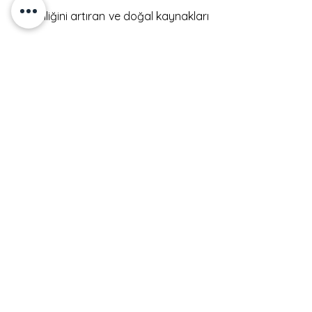
verimliliğini artıran ve doğal kaynakları
koruyan yapı tasarımı ve inşasıdır. Bu
yaklaşım, mevcut ve gelecekteki
nesiller için daha yaşanabilir bir dünya
sağlamak amacıyla çevresel,
ekonomik ve sosyal sorumlulukları
dengelemeyi amaçlar.
Sürdürülebilir mimari, doğal
kaynakların korunmasına, enerji